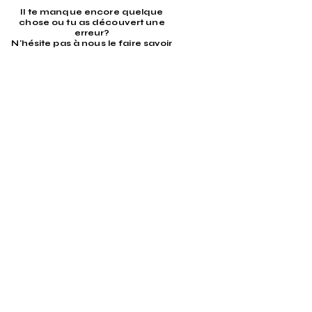
Il te manque encore quelque
chose ou tu as découvert une
erreur?
N'hésite pas à nous le faire savoir
et nous nous en occuperons !
Contact
MEK Vinyl GmbH
Quellenhofstrasse 18 | CH-9200
Gossau
info@mekvinyl.ch
|
+41 (0)79 509
07 07